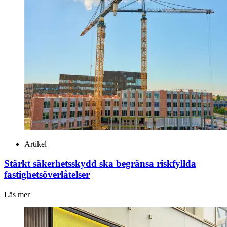
Artikel
Stärkt säkerhetsskydd ska begränsa riskfyllda
fastighetsöverlåtelser
Läs mer