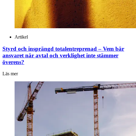
Artikel
Styrd och insprängd totalentreprenad – Vem bär
ansvaret när avtal och verklighet inte stämmer
överens?
Läs mer