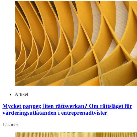
Artikel
Mycket papper, liten rättsverkan? Om rättsläget för
värderingsutlåtanden i entreprenadtvister
Läs mer