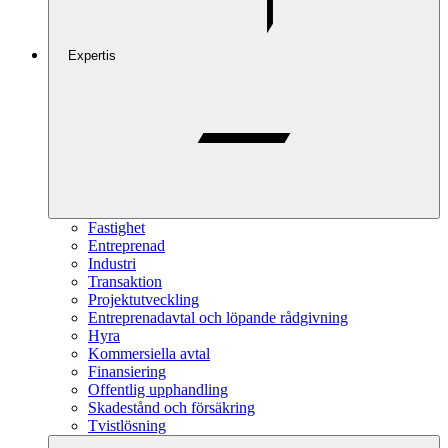
Expertis
Fastighet
Entreprenad
Industri
Transaktion
Projektutveckling
Entreprenadavtal och löpande rådgivning
Hyra
Kommersiella avtal
Finansiering
Offentlig upphandling
Skadestånd och försäkring
Tvistlösning