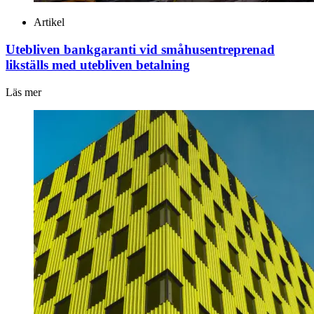
Artikel
Utebliven bankgaranti vid småhusentreprenad
likställs med utebliven betalning
Läs mer