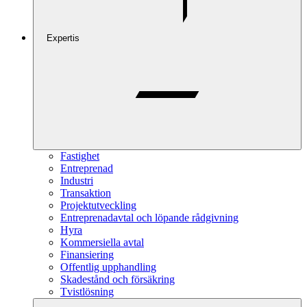
Expertis
Fastighet
Entreprenad
Industri
Transaktion
Projektutveckling
Entreprenadavtal och löpande rådgivning
Hyra
Kommersiella avtal
Finansiering
Offentlig upphandling
Skadestånd och försäkring
Tvistlösning