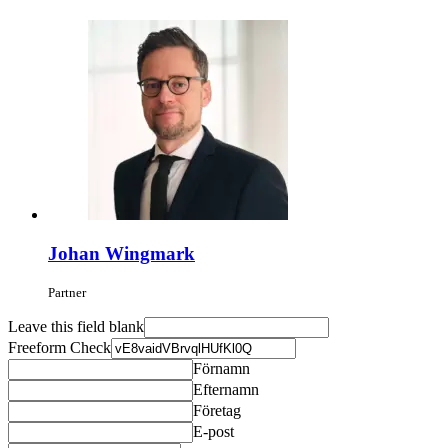
Johan Wingmark
Partner
Leave this field blank
Freeform Check
Förnamn
Efternamn
Företag
E-post