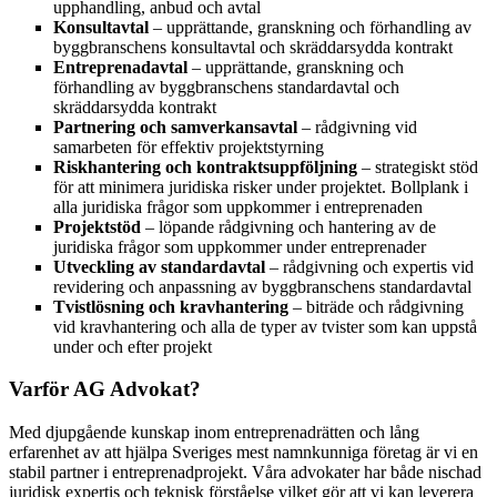
upphandling, anbud och avtal
Konsultavtal
– upprättande, granskning och förhandling av
byggbranschens konsultavtal och skräddarsydda kontrakt
Entreprenadavtal
– upprättande, granskning och
förhandling av byggbranschens standardavtal och
skräddarsydda kontrakt
Partnering och samverkansavtal
– rådgivning vid
samarbeten för effektiv projektstyrning
Riskhantering och kontraktsuppföljning
– strategiskt stöd
för att minimera juridiska risker under projektet. Bollplank i
alla juridiska frågor som uppkommer i entreprenaden
Projektstöd
– löpande rådgivning och hantering av de
juridiska frågor som uppkommer under entreprenader
Utveckling av standardavtal
– rådgivning och expertis vid
revidering och anpassning av byggbranschens standardavtal
Tvistlösning och kravhantering
– biträde och rådgivning
vid kravhantering och alla de typer av tvister som kan uppstå
under och efter projekt
Varför AG Advokat?
Med djupgående kunskap inom entreprenadrätten och lång
erfarenhet av att hjälpa Sveriges mest namnkunniga företag är vi en
stabil partner i entreprenadprojekt. Våra advokater har både nischad
juridisk expertis och teknisk förståelse vilket gör att vi kan leverera