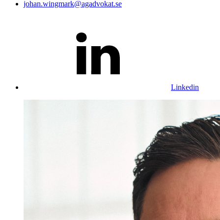
johan.wingmark@agadvokat.se
Linkedin