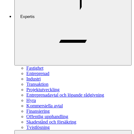
Expertis
Fastighet
Entreprenad
Industri
Transaktion
Projektutveckling
Entreprenadavtal och löpande rådgivning
Hyra
Kommersiella avtal
Finansiering
Offentlig upphandling
Skadestånd och försäkring
Tvistlösning