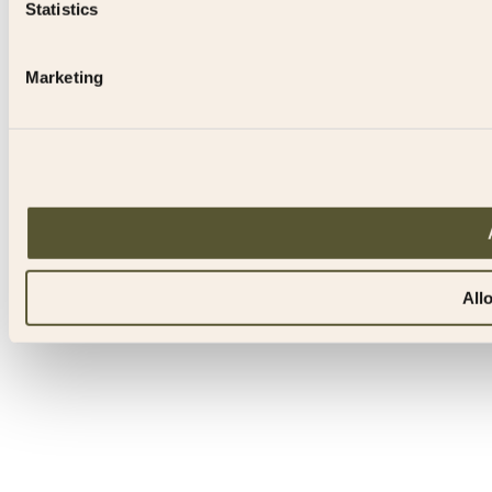
Statistics
Marketing
All