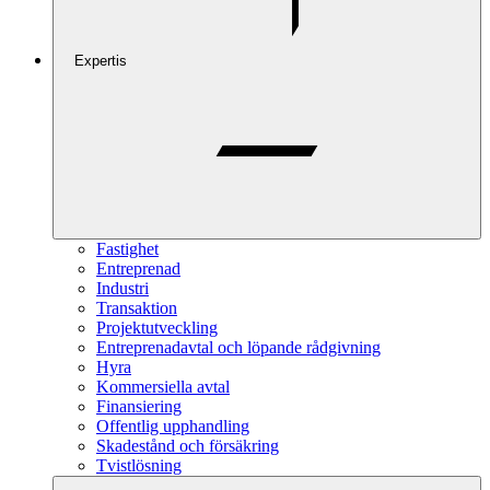
Expertis
Fastighet
Entreprenad
Industri
Transaktion
Projektutveckling
Entreprenadavtal och löpande rådgivning
Hyra
Kommersiella avtal
Finansiering
Offentlig upphandling
Skadestånd och försäkring
Tvistlösning