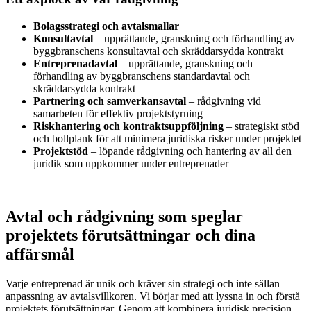
Bolagsstrategi och avtalsmallar
Konsultavtal
– upprättande, granskning och förhandling av
byggbranschens konsultavtal och skräddarsydda kontrakt
Entreprenadavtal
– upprättande, granskning och
förhandling av byggbranschens standardavtal och
skräddarsydda kontrakt
Partnering och samverkansavtal
– rådgivning vid
samarbeten för effektiv projektstyrning
Riskhantering och kontraktsuppföljning
– strategiskt stöd
och bollplank för att minimera juridiska risker under projektet
Projektstöd
– löpande rådgivning och hantering av all den
juridik som uppkommer under entreprenader
Avtal och rådgivning som speglar
projektets förutsättningar och dina
affärsmål
Varje entreprenad är unik och kräver sin strategi och inte sällan
anpassning av avtalsvillkoren. Vi börjar med att lyssna in och förstå
projektets förutsättningar. Genom att kombinera juridisk precision