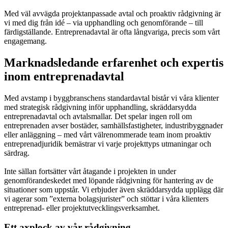
Med väl avvägda projektanpassade avtal och proaktiv rådgivning är
vi med dig från idé – via upphandling och genomförande – till
färdigställande. Entreprenadavtal är ofta långvariga, precis som vårt
engagemang.
Marknadsledande erfarenhet och expertis
inom entreprenadavtal
Med avstamp i byggbranschens standardavtal bistår vi våra klienter
med strategisk rådgivning inför upphandling, skräddarsydda
entreprenadavtal och avtalsmallar. Det spelar ingen roll om
entreprenaden avser bostäder, samhällsfastigheter, industribyggnader
eller anläggning – med vårt välrenommerade team inom proaktiv
entreprenadjuridik bemästrar vi varje projekttyps utmaningar och
särdrag.
Inte sällan fortsätter vårt åtagande i projekten in under
genomförandeskedet med löpande rådgivning för hantering av de
situationer som uppstår. Vi erbjuder även skräddarsydda upplägg där
vi agerar som ”externa bolagsjurister” och stöttar i våra klienters
entreprenad- eller projektutvecklingsverksamhet.
Ett axplock av vår rådgivning