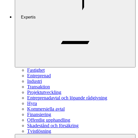
Expertis
Fastighet
Entreprenad
Industri
Transaktion
Projektutveckling
Entreprenadavtal och löpande rådgivning
Hyra
Kommersiella avtal
Finansiering
Offentlig upphandling
Skadestånd och försäkring
Tvistlösning