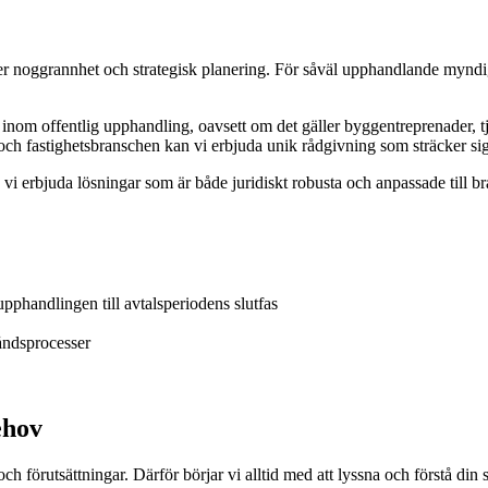
 noggrannhet och strategisk planering. För såväl upphandlande myndighe
nom offentlig upphandling, oavsett om det gäller byggentreprenader, tj
- och fastighetsbranschen kan vi erbjuda unik rådgivning som sträcker 
i erbjuda lösningar som är både juridiskt robusta och anpassade till b
pphandlingen till avtalsperiodens slutfas
åndsprocesser
ehov
ch förutsättningar. Därför börjar vi alltid med att lyssna och förstå di