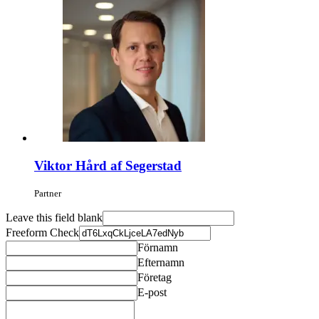
Viktor Hård af Segerstad
Partner
Leave this field blank
Freeform Check
Förnamn
Efternamn
Företag
E-post