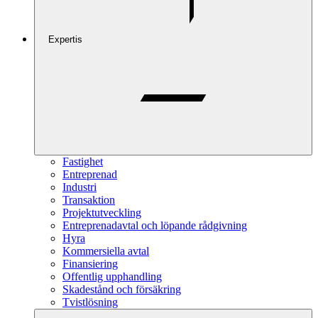
Expertis
Fastighet
Entreprenad
Industri
Transaktion
Projektutveckling
Entreprenadavtal och löpande rådgivning
Hyra
Kommersiella avtal
Finansiering
Offentlig upphandling
Skadestånd och försäkring
Tvistlösning