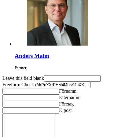
Anders Malm
Partner
Leave this field blank
Freeform Check
Förnamn
Efternamn
Företag
E-post