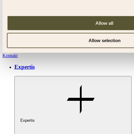
Juridiska perspektiv inom fastighet, entreprenad
och industri sedan 1983
Allow all
Regeringsgatan 38
111 56
Stockholm,
Sverige
+4686771700
Allow selection
info@agadvokat.se
Kontakt
Expertis
Expertis