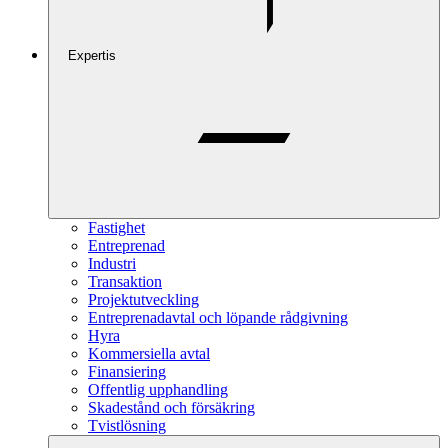
Expertis
Fastighet
Entreprenad
Industri
Transaktion
Projektutveckling
Entreprenadavtal och löpande rådgivning
Hyra
Kommersiella avtal
Finansiering
Offentlig upphandling
Skadestånd och försäkring
Tvistlösning