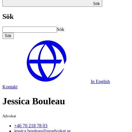
Sök
Sök
Sök
Sök
In English
Kontakt
Jessica Bouleau
Advokat
+46 70 218 78 03
jessica.bouleau@agadvokat.se