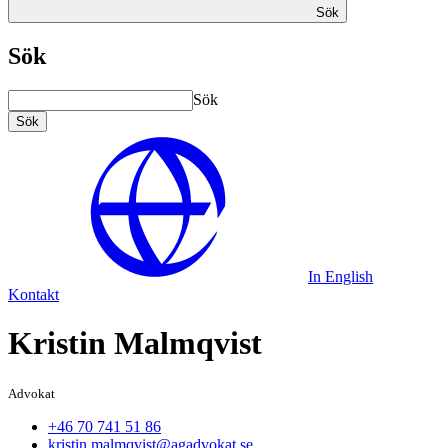
Sök
Sök
Sök
Sök
In English
Kontakt
Kristin Malmqvist
Advokat
+46 70 741 51 86
kristin.malmqvist@agadvokat.se