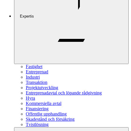
Expertis
Fastighet
Entreprenad
Industri
Transaktion
Projektutveckling
Entreprenadavtal och löpande rådgivning
Hyra
Kommersiella avtal
Finansiering
Offentlig upphandling
Skadestånd och försäkring
Tvistlösning