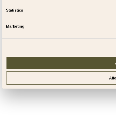
Statistics
Marketing
All