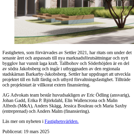
Fastigheten, som förvärvades av Settler 2021, har ritats om under det
senaste året och anpassats till nya marknadsförutsättningar och nytt
bygglov har vunnit laga kraft. Tallbohov och Söderhöjden är en del
av södra Jakobsberg och ingår i utbyggnaden av den regionala
stadskärnan Barkarby-Jakobsberg. Settler har uppdraget att utveckla
projektet till en fullt färdig och uthyrd förvaltningsfastighet. Tillträde
och projektstart är villkorat extern finansiering.
AG Advokats team består huvudsakligen av Eric Ödling (ansvarig),
Johan Gadd, Erika P. Björkdahl, Elin Wallencrona och Malin
Alfreds (M&A), Anders Skägg, Jessica Bouleau och Maria Saxby
(entreprenad) och Anders Malm (finansiering).
Läs mer om nyheten i
Fastighetsvärlden.
Publicerat:
19 mars 2025