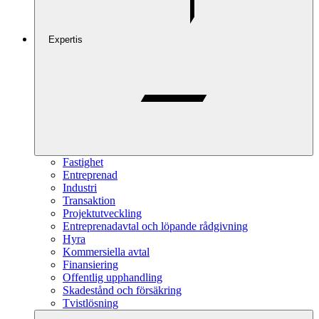
Expertis
Fastighet
Entreprenad
Industri
Transaktion
Projektutveckling
Entreprenadavtal och löpande rådgivning
Hyra
Kommersiella avtal
Finansiering
Offentlig upphandling
Skadestånd och försäkring
Tvistlösning