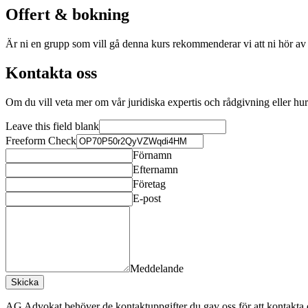
Offert & bokning
Är ni en grupp som vill gå denna kurs rekommenderar vi att ni hör av e
Kontakta oss
Om du vill veta mer om vår juridiska expertis och rådgivning eller hu
Leave this field blank
Freeform Check
Förnamn
Efternamn
Företag
E-post
Meddelande
Skicka
AG Advokat behöver de kontaktuppgifter du gav oss för att kontakta 