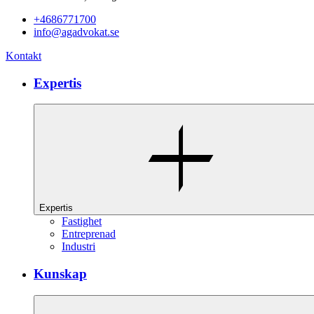
+4686771700
info@agadvokat.se
Kontakt
Expertis
Expertis
Fastighet
Entreprenad
Industri
Kunskap