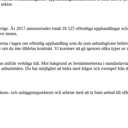
 sektor.
verige. År 2017 annonserades totalt 18 525 offentliga upphandlingar och 
sive moms.
a i lagen om offentlig upphandling som du som anbudsgivare behöver kä
 om du inte tilldelas kontrakt. Vi kommer att gå igenom olika typer av 
as utifrån verkliga fall. Mot bakgrund av bestämmelserna i standardav
nbudstiden. Du har möjlighet att bidra med frågor och exempel från di
ions- och anläggningssektorn och arbetar med att ta fram anbud till off