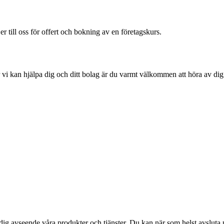
r till oss för offert och bokning av en företagskurs.
r vi kan hjälpa dig och ditt bolag är du varmt välkommen att höra av d
dig avseende våra produkter och tjänster. Du kan när som helst avslu