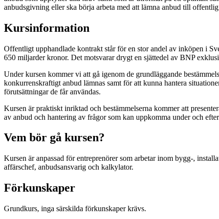
anbudsgivning eller ska börja arbeta med att lämna anbud till offentlig
Kursinformation
Offentligt upphandlade kontrakt står för en stor andel av inköpen i S
650 miljarder kronor. Det motsvarar drygt en sjättedel av BNP exklu
Under kursen kommer vi att gå igenom de grundläggande bestämmelsern
konkurrenskraftigt anbud lämnas samt för att kunna hantera situationer
förutsättningar de får användas.
Kursen är praktiskt inriktad och bestämmelserna kommer att presenter
av anbud och hantering av frågor som kan uppkomma under och efter a
Vem bör gå kursen?
Kursen är anpassad för entreprenörer som arbetar inom bygg-, installat
affärschef, anbudsansvarig och kalkylator.
Förkunskaper
Grundkurs, inga särskilda förkunskaper krävs.