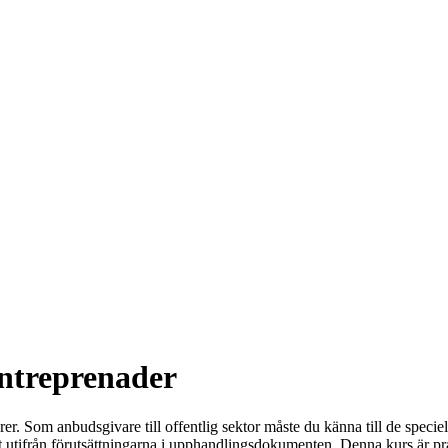
entreprenader
ärer. Som anbudsgivare till offentlig sektor måste du känna till de speci
t utifrån förutsättningarna i upphandlingsdokumenten. Denna kurs är pra