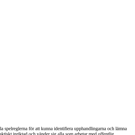
ella spelreglerna för att kunna identifiera upphandlingarna och lämna
ktiskt inriktad och vänder sig alla som arbetar med offentlig