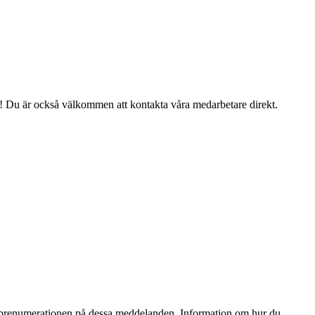
ig! Du är också välkommen att kontakta våra medarbetare direkt.
ta prenumerationen på dessa meddelanden. Information om hur du