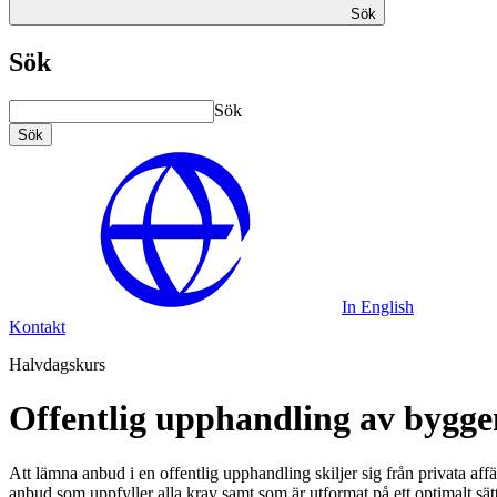
Sök
Sök
Sök
Sök
In English
Kontakt
Halvdagskurs
Offentlig upphandling av bygg
Att lämna anbud i en offentlig upphandling skiljer sig från privata aff
anbud som uppfyller alla krav samt som är utformat på ett optimalt sät