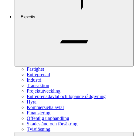
Expertis
Fastighet
Entreprenad
Industri
Transaktion
Projektutveckling
Entreprenadavtal och löpande rådgivning
Hyra
Kommersiella avtal
Finansiering
Offentlig upphandling
Skadestånd och försäkring
Tvistlösning