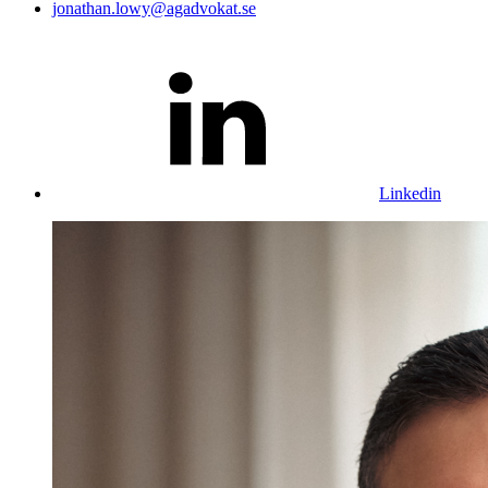
jonathan.lowy@agadvokat.se
Linkedin