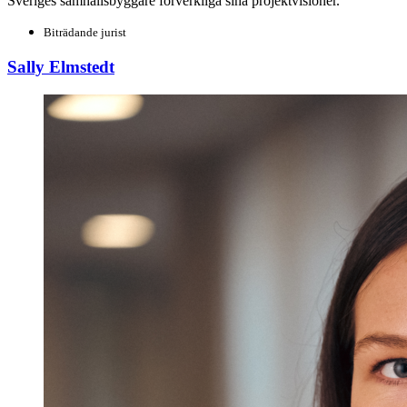
Sveriges samhällsbyggare förverkliga sina projektvisioner.
Biträdande jurist
Sally Elmstedt