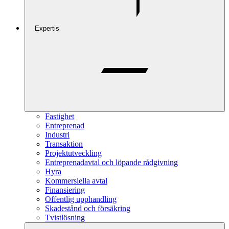
Expertis
Fastighet
Entreprenad
Industri
Transaktion
Projektutveckling
Entreprenadavtal och löpande rådgivning
Hyra
Kommersiella avtal
Finansiering
Offentlig upphandling
Skadestånd och försäkring
Tvistlösning