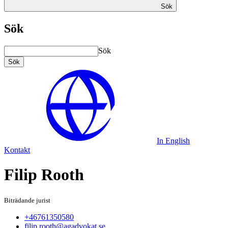
Sök
Sök
Sök
Sök
In English
Kontakt
Filip Rooth
Biträdande jurist
+46761350580
filip.rooth@agadvokat.se