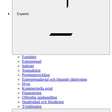
Expertis
Fastighet
Entreprenad
Industri
Transaktion
Projektutveckling
Entreprenadavtal och löpande rådgivning
Hyra
Kommersiella avtal
Finansiering
Offentlig upphandling
Skadestånd och försäkring
Tvistlösning