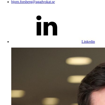
bjorn.forsberg@agadvokat.se
Linkedin