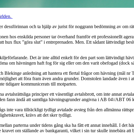
ärlden.
 dessförinnan och ta hjälp av jurist för noggrann bedömning av om rätt t
tionen hos enskilda personer tar överhand framför ett professionellt ager
t hux flux ”göra slut” i entreprenaden. Men. Ett sådant lättvindigt be
kiljeförfarande. Det är inte alltid enkelt för den part som lättvindigt häv
edöma om hävningen haft fog för sig eller om den varit obefogad (dock sä
 Blekinge anledning att hantera ett flertal frågor om hävning (mål nr
möjlighet att föra fram även andra grunder. Domstolen landade även i att d
te tidigare kommunicerats till motparten.
nna avtalsrättsliga principer ett väsentligt avtalsbrott, om inte annat a
en fann ändå att samtliga hävningsgrunder angivna i AB 04\/ABT 06 kräver
nte vara tillräckligt tydligt avtalade avsteg från den allmänna rättspr
ghetskravet, krävs att det sker tydligt.
mellan parterna under tidens gång ska ha fått ett annat innehåll. I det här
e kravet om ställande av bankgaranti, vilket i sin tur skulle innebära att b