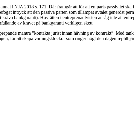
nat i NJA 2018 s. 171. Där framgår att för att en parts passivitet ska in
efogat intryck att den passiva parten som tillämpat avtalet generöst perm
kräva bankgaranti). Hovrätten i entreprenadtvisten ansåg inte att entrepr
ånfallande av kravet på bankgaranti verkligen skett.
upprepande mantra ”kontakta jurist innan hävning av kontrakt”. Med tank
ningen, för att skapa varningsklockor som ringer högt den dagen reptilhj