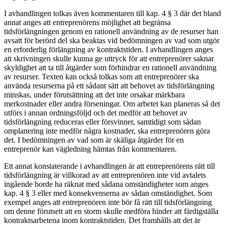
I avhandlingen tolkas även kommentaren till kap. 4 § 3 där det bland
annat anges att entreprenörens möjlighet att begränsa
tidsförlängningen genom en rationell användning av de resurser han
avsatt för berörd del ska beaktas vid bedömningen av vad som utgör
en erforderlig förlängning av kontraktstiden. I avhandlingen anges
att skrivningen skulle kunna ge uttryck för att entreprenörer saknar
skyldighet att ta till åtgärder som förhindrar en rationell användning
av resurser. Texten kan också tolkas som att entreprenörer ska
använda resurserna på ett sådant sätt att behovet av tidsförlängning
minskas, under förutsättning att det inte orsakar märkbara
merkostnader eller andra förseningar. Om arbetet kan planeras så det
utförs i annan ordningsföljd och det medför att behovet av
tidsförlängning reduceras eller försvinner, samtidigt som sådan
omplanering inte medför några kostnader, ska entreprenören göra
det. I bedömningen av vad som är skäliga åtgärder för en
entreprenör kan vägledning hämtas från kommentaren.
Ett annat konstaterande i avhandlingen är att entreprenörens rätt till
tidsförlängning är villkorad av att entreprenören inte vid avtalets
ingående borde ha räknat med sådana omständigheter som anges
kap. 4 § 3 eller med konsekvenserna av sådan omständighet. Som
exempel anges att entreprenören inte bör få rätt till tidsförlängning
om denne förutsett att en storm skulle medföra hinder att färdigställa
kontraktsarbetena inom kontraktstiden. Det framhålls att det är