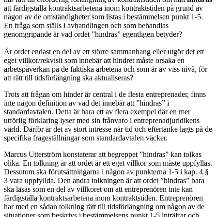
att färdigställa kontraktsarbetena inom kontraktstiden på grund av
någon av de omständigheter som listas i bestämmelsen punkt 1-5.
En fråga som ställs i avhandlingen och som behandlas
genomgripande är vad ordet ”hindras” egentligen betyder?
Är ordet endast en del av ett större sammanhang eller utgör det ett
eget villkor/rekvisit som innebär att hindret måste orsaka en
arbetspåverkan på de faktiska arbetena och som är av viss nivå, för
att rätt till tidsförlängning ska aktualiseras?
Trots att frågan om hinder är central i de flesta entreprenader, finns
inte någon definition av vad det innebär att ”hindras” i
standardavtalen. Detta är bara ett av flera exempel där en mer
utförlig förklaring lyser med sin frånvaro i entreprenadjuridikens
värld. Därför är det av stort intresse när tid och eftertanke lagts på de
specifika frågeställningar som standardavtalen väcker.
Marcus Utterström konstaterar att begreppet ”hindras” kan tolkas
olika. En tolkning är att ordet är ett eget villkor som måste uppfyllas.
Dessutom ska förutsättningarna i någon av punkterna 1-5 i kap. 4 §
3 vara uppfyllda. Den andra tolkningen är att ordet ”hindras” bara
ska läsas som en del av villkoret om att entreprenören inte kan
färdigställa kontraktsarbetena inom kontraktstiden. Entreprenören
har med en sådan tolkning rätt till tidsförlängning om någon av de
situationer som beskrivs i bestämmelsens punkt 1-5 inträffar och