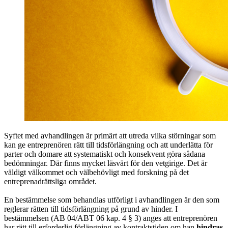
Syftet med avhandlingen är primärt att utreda vilka störningar som
kan ge entreprenören rätt till tidsförlängning och att underlätta för
parter och domare att systematiskt och konsekvent göra sådana
bedömningar. Där finns mycket läsvärt för den vetgirige. Det är
väldigt välkommet och välbehövligt med forskning på det
entreprenadrättsliga området.
En bestämmelse som behandlas utförligt i avhandlingen är den som
reglerar rätten till tidsförlängning på grund av hinder. I
bestämmelsen (AB 04/ABT 06 kap. 4 § 3) anges att entreprenören
har rätt till erforderlig förlängning av kontraktstiden om han
hindras