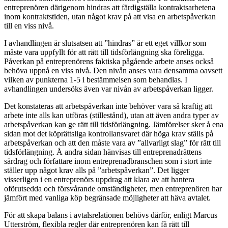
entreprenören därigenom hindras att färdigställa kontraktsarbetena
inom kontraktstiden, utan något krav på att visa en arbetspåverkan
till en viss nivå.
I avhandlingen är slutsatsen att ”hindras” är ett eget villkor som
måste vara uppfyllt för att rätt till tidsförlängning ska föreligga.
Påverkan på entreprenörens faktiska pågående arbete anses också
behöva uppnå en viss nivå. Den nivån anses vara densamma oavsett
vilken av punkterna 1-5 i bestämmelsen som behandlas. I
avhandlingen undersöks även var nivån av arbetspåverkan ligger.
Det konstateras att arbetspåverkan inte behöver vara så kraftig att
arbete inte alls kan utföras (stillestånd), utan att även andra typer av
arbetspåverkan kan ge rätt till tidsförlängning. Jämförelser sker å ena
sidan mot det köprättsliga kontrollansvaret där höga krav ställs på
arbetspåverkan och att den måste vara av ”allvarligt slag” för rätt till
tidsförlängning. Å andra sidan hänvisas till entreprenadrättens
särdrag och författare inom entreprenadbranschen som i stort inte
ställer upp något krav alls på ”arbetspåverkan”. Det ligger
visserligen i en entreprenörs uppdrag att klara av att hantera
oförutsedda och försvårande omständigheter, men entreprenören har
jämfört med vanliga köp begränsade möjligheter att häva avtalet.
För att skapa balans i avtalsrelationen behövs därför, enligt Marcus
Utterström, flexibla regler där entreprenören kan få rätt till