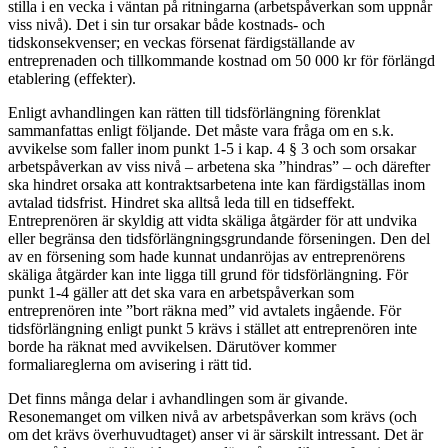
stilla i en vecka i väntan på ritningarna (arbetspåverkan som uppnår
viss nivå). Det i sin tur orsakar både kostnads- och
tidskonsekvenser; en veckas försenat färdigställande av
entreprenaden och tillkommande kostnad om 50 000 kr för förlängd
etablering (effekter).
Enligt avhandlingen kan rätten till tidsförlängning förenklat
sammanfattas enligt följande. Det måste vara fråga om en s.k.
avvikelse som faller inom punkt 1-5 i kap. 4 § 3 och som orsakar
arbetspåverkan av viss nivå – arbetena ska ”hindras” – och därefter
ska hindret orsaka att kontraktsarbetena inte kan färdigställas inom
avtalad tidsfrist. Hindret ska alltså leda till en tidseffekt.
Entreprenören är skyldig att vidta skäliga åtgärder för att undvika
eller begränsa den tidsförlängningsgrundande förseningen. Den del
av en försening som hade kunnat undanröjas av entreprenörens
skäliga åtgärder kan inte ligga till grund för tidsförlängning. För
punkt 1-4 gäller att det ska vara en arbetspåverkan som
entreprenören inte ”bort räkna med” vid avtalets ingående. För
tidsförlängning enligt punkt 5 krävs i stället att entreprenören inte
borde ha räknat med avvikelsen. Därutöver kommer
formaliareglerna om avisering i rätt tid.
Det finns många delar i avhandlingen som är givande.
Resonemanget om vilken nivå av arbetspåverkan som krävs (och
om det krävs överhuvudtaget) anser vi är särskilt intressant. Det är