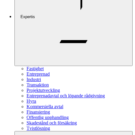
Expertis
Fastighet
Entreprenad
Industri
Transaktion
Projektutveckling
Entreprenadavtal och löpande rådgivning
Hyra
Kommersiella avtal
Finansiering
Offentlig upphandling
Skadestånd och försäkring
Tvistlösning