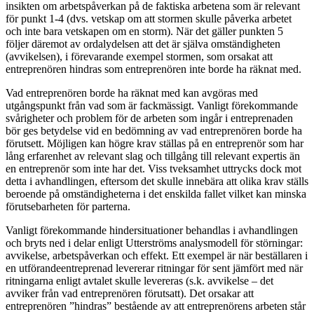
insikten om arbetspåverkan på de faktiska arbetena som är relevant
för punkt 1-4 (dvs. vetskap om att stormen skulle påverka arbetet
och inte bara vetskapen om en storm). När det gäller punkten 5
följer däremot av ordalydelsen att det är själva omständigheten
(avvikelsen), i förevarande exempel stormen, som orsakat att
entreprenören hindras som entreprenören inte borde ha räknat med.
Vad entreprenören borde ha räknat med kan avgöras med
utgångspunkt från vad som är fackmässigt. Vanligt förekommande
svårigheter och problem för de arbeten som ingår i entreprenaden
bör ges betydelse vid en bedömning av vad entreprenören borde ha
förutsett. Möjligen kan högre krav ställas på en entreprenör som har
lång erfarenhet av relevant slag och tillgång till relevant expertis än
en entreprenör som inte har det. Viss tveksamhet uttrycks dock mot
detta i avhandlingen, eftersom det skulle innebära att olika krav ställs
beroende på omständigheterna i det enskilda fallet vilket kan minska
förutsebarheten för parterna.
Vanligt förekommande hindersituationer behandlas i avhandlingen
och bryts ned i delar enligt Utterströms analysmodell för störningar:
avvikelse, arbetspåverkan och effekt. Ett exempel är när beställaren i
en utförandeentreprenad levererar ritningar för sent jämfört med när
ritningarna enligt avtalet skulle levereras (s.k. avvikelse – det
avviker från vad entreprenören förutsatt). Det orsakar att
entreprenören ”hindras” bestående av att entreprenörens arbeten står