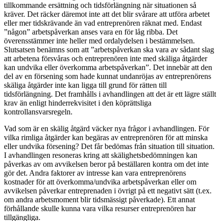
tillkommande ersättning och tidsförlängning när situationen så
kräver. Det räcker däremot inte att det blir svårare att utföra arbetet
eller mer tidskrävande än vad entreprenören räknat med. Endast
”någon” arbetspåverkan anses vara en för låg ribba. Det
överensstämmer inte heller med ordalydelsen i bestämmelsen.
Slutsatsen benämns som att ”arbetspåverkan ska vara av sådant slag
att arbetena försvåras och entreprenören inte med skäliga åtgärder
kan undvika eller överkomma arbetspåverkan”. Det innebär att den
del av en försening som hade kunnat undanröjas av entreprenörens
skäliga åtgärder inte kan ligga till grund för rätten till
tidsförlängning. Det framhålls i avhandlingen att det är ett lägre ställt
krav än enligt hinderrekvisitet i den köprättsliga
kontrollansvarsregeln.
Vad som är en skälig åtgärd väcker nya frågor i avhandlingen. För
vilka rimliga åtgärder kan begäras av entreprenören för att minska
eller undvika försening? Det får bedömas från situation till situation.
I avhandlingen resoneras kring att skälighetsbedömningen kan
påverkas av om avvikelsen beror på beställaren kontra om det inte
gör det. Andra faktorer av intresse kan vara entreprenörens
kostnader för att överkomma/undvika arbetspåverkan eller om
avvikelsen påverkar entreprenaden i övrigt på ett negativt sätt (t.ex.
om andra arbetsmoment blir tidsmässigt påverkade). Ett annat
förhållande skulle kunna vara vilka resurser entreprenören har
tillgängliga.