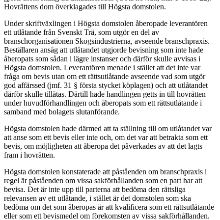
Hovrättens dom överklagades till Högsta domstolen.
Under skriftväxlingen i Högsta domstolen åberopade leverantören
ett utlåtande från Svenskt Trä, som utgör en del av
branschorganisationen Skogsindustrierna, avseende branschpraxis.
Beställaren ansåg att utlåtandet utgjorde bevisning som inte hade
åberopats som sådan i lägre instanser och därför skulle avvisas i
Högsta domstolen. Leverantören menade i stället att det inte var
fråga om bevis utan om ett rättsutlåtande avseende vad som utgör
god affärssed (jmf. 31 § första stycket köplagen) och att utlåtandet
därför skulle tillåtas. Därtill hade handlingen getts in till hovrätten
under huvudförhandlingen och åberopats som ett rättsutlåtande i
samband med bolagets slutanförande.
Högsta domstolen hade därmed att ta ställning till om utlåtandet var
att anse som ett bevis eller inte och, om det var att betrakta som ett
bevis, om möjligheten att åberopa det påverkades av att det lagts
fram i hovrätten.
Högsta domstolen konstaterade att påståenden om branschpraxis i
regel är påståenden om vissa sakförhållanden som en part har att
bevisa. Det är inte upp till parterna att bedöma den rättsliga
relevansen av ett utlåtande, i stället är det domstolen som ska
bedöma om det som åberopas är att kvalificera som ett rättsutlåtande
eller som ett bevismedel om förekomsten av vissa sakförhållanden.