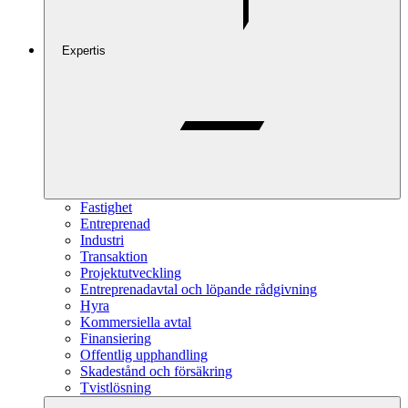
Expertis
Fastighet
Entreprenad
Industri
Transaktion
Projektutveckling
Entreprenadavtal och löpande rådgivning
Hyra
Kommersiella avtal
Finansiering
Offentlig upphandling
Skadestånd och försäkring
Tvistlösning