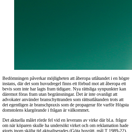
Bedömningen påverkar möjligheten att åberopa utlåtandet i en högre
instans, där det som huvudregel finns ett förbud mot att åberopa ett
bevis som inte har lagts fram tidigare. Nya rättsliga synpunkter kan
däremot föras fram utan begränsningar. Det är inte ovanligt att
advokater använder branschyttranden som rättsutlåtanden trots att
det egentligen är branschpraxis som de propagerar för varför Högsta
domstolens klargörande i frågan är välkommet.
Det aktuella målet rörde fel vid en leverans av virke där bl.a. frågor
om när köparen skulle ha undersökt virket och om reklamation hade
gjorts inom skälig tid aktualiserades (Göta hovrätt, mål T 1989-22).