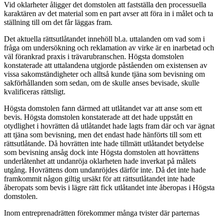
Vid oklarheter åligger det domstolen att fastställa den processuella
karaktären av det material som en part avser att föra in i målet och ta
ställning till om det får läggas fram.
Det aktuella rättsutlåtandet innehöll bl.a. uttalanden om vad som i
fråga om undersökning och reklamation av virke är en inarbetad och
väl förankrad praxis i trävarubranschen. Högsta domstolen
konstaterade att uttalandena utgjorde påståenden om existensen av
vissa sakomständigheter och alltså kunde tjäna som bevisning om
sakförhållanden som sedan, om de skulle anses bevisade, skulle
kvalificeras rättsligt.
Högsta domstolen fann därmed att utlåtandet var att anse som ett
bevis. Högsta domstolen konstaterade att det hade uppstått en
otydlighet i hovrätten då utlåtandet hade lagts fram där och var ägnat
att tjäna som bevisning, men det endast hade hänförts till som ett
rättsutlåtande. Då hovrätten inte hade tillmätt utlåtandet betydelse
som bevisning ansåg dock inte Högsta domstolen att hovrättens
underlåtenhet att undanröja oklarheten hade inverkat på målets
utgång. Hovrättens dom undanröjdes därför inte. Då det inte hade
framkommit någon giltig ursäkt för att rättsutlåtandet inte hade
åberopats som bevis i lägre rätt fick utlåtandet inte åberopas i Högsta
domstolen.
Inom entreprenadrätten förekommer många tvister där parternas