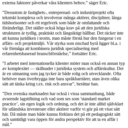
externa faktorer påverkar våra klienters behov,” säger Eric.
”Dessutom är fastighets-, entreprenad- och industriprojekt ofta
tekniskt komplexa och involverar många aktörer, discipliner, långa
tidshorisonter och ett regelverk som både är omfattande och
föränderligt. Det ställer också höga krav på att den juridiska
strukturen är tydlig, praktiskt och långsiktigt hållbar. Det räcker inte
att kunna juridiken i teorin, man måste förstå hur den fungerar i en
affärs- och projektmiljö. Vår styrka som nischad byrå ligger bl.a. i
vår förmåga att kombinera juridisk specialisering med
erfarenhetsbaserad branschförståelse,” fortsätter Eric.
”I arbetet med internationella klienter möter man också en annan typ
av komplexitet — skillnader i juridiska system och affärskultur. Det
är en utmaning som jag tycker är både rolig och utvecklande. Ofta
behöver man överbrygga inte bara språkbarriärer, utan även olika
sätt att tänka kring t.ex. risk och ansvar”, berättar han.
”Den svenska marknaden har också i vissa sammanhang, både
avseende lagstiftning och vad som ses som ’standard market
practice’, sin egen logik och ordning, och det är inte alltid självklart
för utländska investerare eller aktörer varför vi gör på ett visst sätt
här. Då måste man både kunna förklara det på ett pedagogiskt sätt
och samtidigt vara öppen för andra perspektiv för att ta en affär i
mål.”