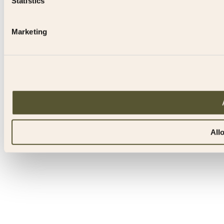
Statistics
Marketing
All