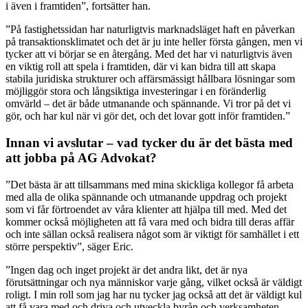
i även i framtiden”, fortsätter han.
”På fastighetssidan har naturligtvis marknadsläget haft en påverkan
på transaktionsklimatet och det är ju inte heller första gången, men vi
tycker att vi börjar se en återgång. Med det har vi naturligtvis även
en viktig roll att spela i framtiden, där vi kan bidra till att skapa
stabila juridiska strukturer och affärsmässigt hållbara lösningar som
möjliggör stora och långsiktiga investeringar i en föränderlig
omvärld – det är både utmanande och spännande. Vi tror på det vi
gör, och har kul när vi gör det, och det lovar gott inför framtiden.”
Innan vi avslutar – vad tycker du är det bästa med
att jobba på AG Advokat?
”Det bästa är att tillsammans med mina skickliga kollegor få arbeta
med alla de olika spännande och utmanande uppdrag och projekt
som vi får förtroendet av våra klienter att hjälpa till med. Med det
kommer också möjligheten att få vara med och bidra till deras affär
och inte sällan också realisera något som är viktigt för samhället i ett
större perspektiv”, säger Eric.
”Ingen dag och inget projekt är det andra likt, det är nya
förutsättningar och nya människor varje gång, vilket också är väldigt
roligt. I min roll som jag har nu tycker jag också att det är väldigt kul
att få vara med och driva och utveckla byrån och verksamheten