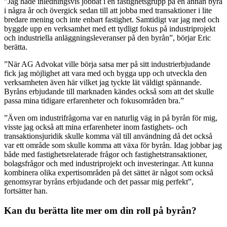
”Jag hade inledningsvis jobbat i en fastighetsgrupp på en annan byrå
i några år och övergick sedan till att jobba med transaktioner i lite
bredare mening och inte enbart fastighet. Samtidigt var jag med och
byggde upp en verksamhet med ett tydligt fokus på industriprojekt
och industriella anläggningsleveranser på den byrån”, börjar Eric
berätta.
”När AG Advokat ville börja satsa mer på sitt industrierbjudande
fick jag möjlighet att vara med och bygga upp och utveckla den
verksamheten även här vilket jag tyckte lät väldigt spännande.
Byråns erbjudande till marknaden kändes också som att det skulle
passa mina tidigare erfarenheter och fokusområden bra.”
”Även om industrifrågorna var en naturlig väg in på byrån för mig,
visste jag också att mina erfarenheter inom fastighets- och
transaktionsjuridik skulle komma väl till användning då det också
var ett område som skulle komma att växa för byrån. Idag jobbar jag
både med fastighetsrelaterade frågor och fastighetstransaktioner,
bolagsfrågor och med industriprojekt och investeringar. Att kunna
kombinera olika expertisområden på det sättet är något som också
genomsyrar byråns erbjudande och det passar mig perfekt”,
fortsätter han.
Kan du berätta lite mer om din roll på byrån?