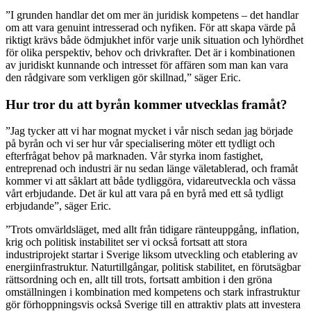
”I grunden handlar det om mer än juridisk kompetens – det handlar
om att vara genuint intresserad och nyfiken. För att skapa värde på
riktigt krävs både ödmjukhet inför varje unik situation och lyhördhet
för olika perspektiv, behov och drivkrafter. Det är i kombinationen
av juridiskt kunnande och intresset för affären som man kan vara
den rådgivare som verkligen gör skillnad,” säger Eric.
Hur tror du att byrån kommer utvecklas framåt?
”Jag tycker att vi har mognat mycket i vår nisch sedan jag började
på byrån och vi ser hur vår specialisering möter ett tydligt och
efterfrågat behov på marknaden. Vår styrka inom fastighet,
entreprenad och industri är nu sedan länge väletablerad, och framåt
kommer vi att såklart att både tydliggöra, vidareutveckla och vässa
vårt erbjudande. Det är kul att vara på en byrå med ett så tydligt
erbjudande”, säger Eric.
”Trots omvärldsläget, med allt från tidigare ränteuppgång, inflation,
krig och politisk instabilitet ser vi också fortsatt att stora
industriprojekt startar i Sverige liksom utveckling och etablering av
energiinfrastruktur. Naturtillgångar, politisk stabilitet, en förutsägbar
rättsordning och en, allt till trots, fortsatt ambition i den gröna
omställningen i kombination med kompetens och stark infrastruktur
gör förhoppningsvis också Sverige till en attraktiv plats att investera