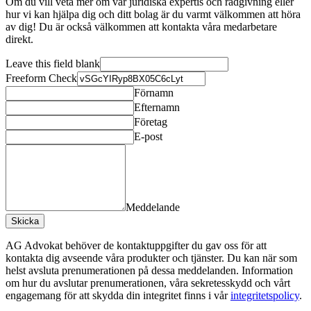
Om du vill veta mer om vår juridiska expertis och rådgivning eller
hur vi kan hjälpa dig och ditt bolag är du varmt välkommen att höra
av dig! Du är också välkommen att kontakta våra medarbetare
direkt.
Leave this field blank
Freeform Check
Förnamn
Efternamn
Företag
E-post
Meddelande
Skicka
AG Advokat behöver de kontaktuppgifter du gav oss för att
kontakta dig avseende våra produkter och tjänster. Du kan när som
helst avsluta prenumerationen på dessa meddelanden. Information
om hur du avslutar prenumerationen, våra sekretesskydd och vårt
engagemang för att skydda din integritet finns i vår
integritetspolicy
.