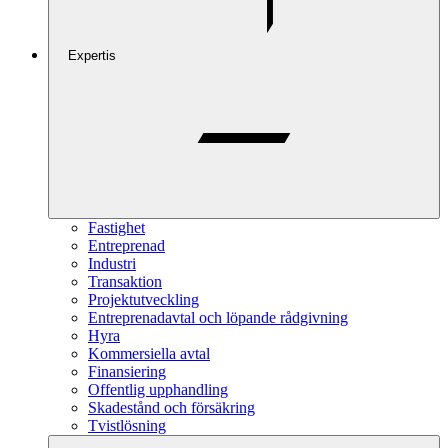
Expertis
Fastighet
Entreprenad
Industri
Transaktion
Projektutveckling
Entreprenadavtal och löpande rådgivning
Hyra
Kommersiella avtal
Finansiering
Offentlig upphandling
Skadestånd och försäkring
Tvistlösning