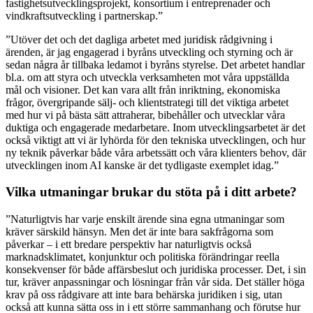
fastighetsutvecklingsprojekt, konsortium i entreprenader och
vindkraftsutveckling i partnerskap.”
”Utöver det och det dagliga arbetet med juridisk rådgivning i
ärenden, är jag engagerad i byråns utveckling och styrning och är
sedan några år tillbaka ledamot i byråns styrelse. Det arbetet handlar
bl.a. om att styra och utveckla verksamheten mot våra uppställda
mål och visioner. Det kan vara allt från inriktning, ekonomiska
frågor, övergripande sälj- och klientstrategi till det viktiga arbetet
med hur vi på bästa sätt attraherar, bibehåller och utvecklar våra
duktiga och engagerade medarbetare. Inom utvecklingsarbetet är det
också viktigt att vi är lyhörda för den tekniska utvecklingen, och hur
ny teknik påverkar både våra arbetssätt och våra klienters behov, där
utvecklingen inom AI kanske är det tydligaste exemplet idag.”
Vilka utmaningar brukar du stöta på i ditt arbete?
”Naturligtvis har varje enskilt ärende sina egna utmaningar som
kräver särskild hänsyn. Men det är inte bara sakfrågorna som
påverkar – i ett bredare perspektiv har naturligtvis också
marknadsklimatet, konjunktur och politiska förändringar reella
konsekvenser för både affärsbeslut och juridiska processer. Det, i sin
tur, kräver anpassningar och lösningar från vår sida. Det ställer höga
krav på oss rådgivare att inte bara behärska juridiken i sig, utan
också att kunna sätta oss in i ett större sammanhang och förutse hur