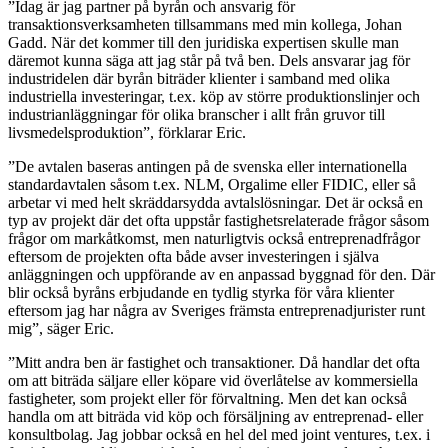
”Idag är jag partner på byrån och ansvarig för
transaktionsverksamheten tillsammans med min kollega, Johan
Gadd. När det kommer till den juridiska expertisen skulle man
däremot kunna säga att jag står på två ben. Dels ansvarar jag för
industridelen där byrån biträder klienter i samband med olika
industriella investeringar, t.ex. köp av större produktionslinjer och
industrianläggningar för olika branscher i allt från gruvor till
livsmedelsproduktion”, förklarar Eric.
”De avtalen baseras antingen på de svenska eller internationella
standardavtalen såsom t.ex. NLM, Orgalime eller FIDIC, eller så
arbetar vi med helt skräddarsydda avtalslösningar. Det är också en
typ av projekt där det ofta uppstår fastighetsrelaterade frågor såsom
frågor om markåtkomst, men naturligtvis också entreprenadfrågor
eftersom de projekten ofta både avser investeringen i själva
anläggningen och uppförande av en anpassad byggnad för den. Där
blir också byråns erbjudande en tydlig styrka för våra klienter
eftersom jag har några av Sveriges främsta entreprenadjurister runt
mig”, säger Eric.
”Mitt andra ben är fastighet och transaktioner. Då handlar det ofta
om att biträda säljare eller köpare vid överlåtelse av kommersiella
fastigheter, som projekt eller för förvaltning. Men det kan också
handla om att biträda vid köp och försäljning av entreprenad- eller
konsultbolag. Jag jobbar också en hel del med joint ventures, t.ex. i