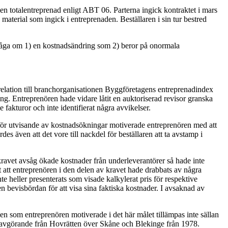
e en totalentreprenad enligt ABT 06. Parterna ingick kontraktet i mars
aterial som ingick i entreprenaden. Beställaren i sin tur bestred
a fråga om 1) en kostnadsändring som 2) beror på onormala
 relation till branchorganisationen Byggföretagens entreprenadindex
g. Entreprenören hade vidare låtit en auktoriserad revisor granska
akturor och inte identifierat några avvikelser.
d för utvisande av kostnadsökningar motiverade entreprenören med att
es även att det vore till nackdel för beställaren att ta avstamp i
 kravet avsåg ökade kostnader från underleverantörer så hade inte
t att entreprenören i den delen av kravet hade drabbats av några
te heller presenterats som visade kalkylerat pris för respektive
 bevisbördan för att visa sina faktiska kostnader. I avsaknad av
n som entreprenören motiverade i det här målet tillämpas inte sällan
re avgörande från Hovrätten över Skåne och Blekinge från 1978.