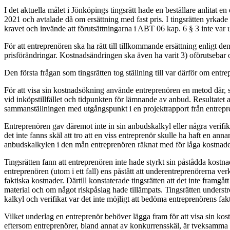
I det aktuella målet i Jönköpings tingsrätt hade en beställare anlitat 
2021 och avtalade då om ersättning med fast pris. I tingsrätten yrkade
kravet och invände att förutsättningarna i ABT 06 kap. 6 § 3 inte var 
För att entreprenören ska ha rätt till tillkommande ersättning enligt 
prisförändringar. Kostnadsändringen ska även ha varit 3) oförutsebar 
Den första frågan som tingsrätten tog ställning till var därför om ent
För att visa sin kostnadsökning använde entreprenören en metod där, sa
vid inköpstillfället och tidpunkten för lämnande av anbud. Resultatet
sammanställningen med utgångspunkt i en projektrapport från entrepre
Entreprenören gav däremot inte in sin anbudskalkyl eller några verifi
det inte fanns skäl att tro att en viss entreprenör skulle ha haft en an
anbudskalkylen i den mån entreprenören räknat med för låga kostnade
Tingsrätten fann att entreprenören inte hade styrkt sin påstådda kostn
entreprenören (utom i ett fall) ens påstått att underentreprenörerna v
faktiska kostnader. Därtill konstaterade tingsrätten att det inte framgå
material och om något riskpåslag hade tillämpats. Tingsrätten underst
kalkyl och verifikat var det inte möjligt att bedöma entreprenörens fa
Vilket underlag en entreprenör behöver lägga fram för att visa sin ko
eftersom entreprenörer, bland annat av konkurrensskäl, är tveksamma t