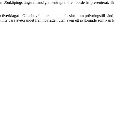
 som Jönköpings tingsrätt ansåg att entreprenören borde ha presenterat. 
om överklagats. Göta hovrätt har ännu inte beslutat om prövningstillstån
sse inte bara avgörandet från hovrätten utan även ett avgörande som kan k