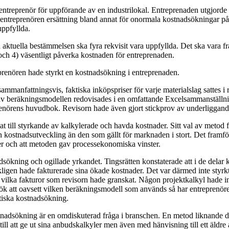
en entreprenör för uppförande av en industrilokal. Entreprenaden utgjord
 entreprenören ersättning bland annat för onormala kostnadsökningar på m
uppfyllda.
den aktuella bestämmelsen ska fyra rekvisit vara uppfyllda. Det ska var
och 4) väsentligt påverka kostnaden för entreprenaden.
reprenören hade styrkt en kostnadsökning i entreprenaden.
mmanfattningsvis, faktiska inköpspriser för varje materialslag sattes i
 av beräkningsmodellen redovisades i en omfattande Excelsammanställnin
nörens huvudbok. Revisorn hade även gjort stickprov av underliggande f
kat till styrkande av kalkylerade och havda kostnader. Sitt val av meto
nan kostnadsutveckling än den som gällt för marknaden i stort. Det framförd
r och att metoden gav processekonomiska vinster.
adsökning och ogillade yrkandet. Tingsrätten konstaterade att i de delar
erkligen hade fakturerade sina ökade kostnader. Det var därmed inte styrk
tt vilka fakturor som revisorn hade granskat. Någon projektkalkyl hade in
rök att oavsett vilken beräkningsmodell som används så har entreprenören
ktiska kostnadsökning.
stnadsökning är en omdiskuterad fråga i branschen. En metod liknande de
ill att ge ut sina anbudskalkyler men även med hänvisning till ett äld