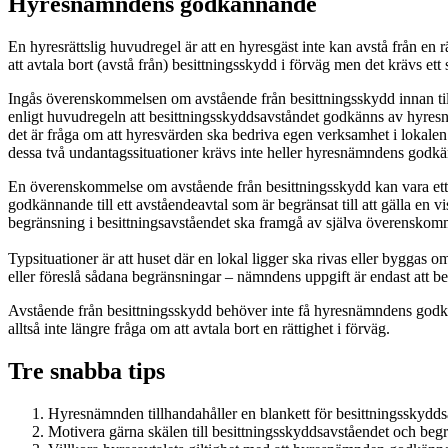
Hyresnämndens godkännande
En hyresrättslig huvudregel är att en hyresgäst inte kan avstå från en r
att avtala bort (avstå från) besittningsskydd i förväg men det krävs et
Ingås överenskommelsen om avstående från besittningsskydd innan tillt
enligt huvudregeln att besittningsskyddsavståndet godkänns av hyresn
det är fråga om att hyresvärden ska bedriva egen verksamhet i lokalen 
dessa två undantagssituationer krävs inte heller hyresnämndens godk
En överenskommelse om avstående från besittningsskydd kan vara ett tota
godkännande till ett avståendeavtal som är begränsat till att gälla en vis
begränsning i besittningsavståendet ska framgå av själva överensko
Typsituationer är att huset där en lokal ligger ska rivas eller byggas
eller föreslå sådana begränsningar – nämndens uppgift är endast att b
Avstående från besittningsskydd behöver inte få hyresnämndens godkän
alltså inte längre fråga om att avtala bort en rättighet i förväg.
Tre snabba tips
Hyresnämnden tillhandahåller en blankett för besittningsskydds
Motivera gärna skälen till besittningsskyddsavståendet och begr