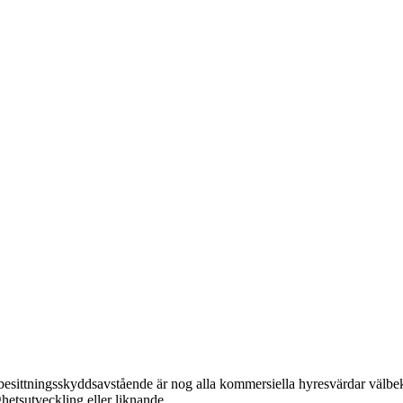
t besittningsskyddsavstående är nog alla kommersiella hyresvärdar välb
ghetsutveckling eller liknande.