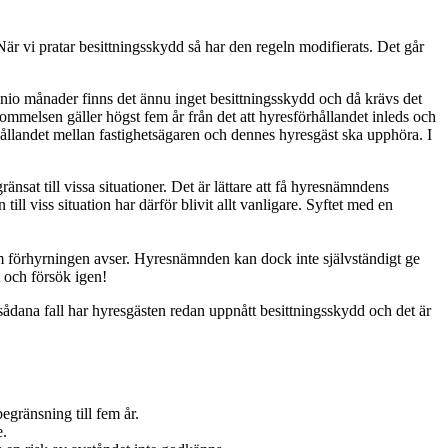
 När vi pratar besittningsskydd så har den regeln modifierats. Det går
 nio månader finns det ännu inget besittningsskydd och då krävs det
melsen gäller högst fem år från det att hyresförhållandet inleds och
rhållandet mellan fastighetsägaren och dennes hyresgäst ska upphöra. I
nsat till vissa situationer. Det är lättare att få hyresnämndens
till viss situation har därför blivit allt vanligare. Syftet med en
 som förhyrningen avser. Hyresnämnden kan dock inte självständigt ge
 och försök igen!
ådana fall har hyresgästen redan uppnått besittningsskydd och det är
gränsning till fem år.
e.