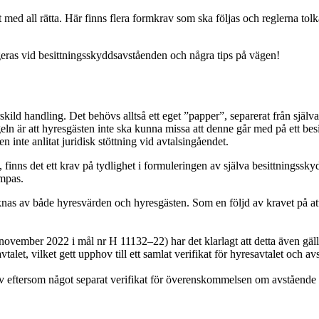
 med all rätta. Här finns flera formkrav som ska följas och reglerna tolk
ras vid besittningsskyddsavståenden och några tips på vägen!
ärskild handling. Det behövs alltså ett eget ”papper”, separerat från själ
egeln är att hyresgästen inte ska kunna missa att denne går med på ett
n inte anlitat juridisk stöttning vid avtalsingåendet.
nns det ett krav på tydlighet i formuleringen av själva besittningsskydd
ämpas.
as av både hyresvärden och hyresgästen. Som en följd av kravet på att
0 november 2022 i mål nr H 11132–22) har det klarlagt att detta även gäll
alet, vilket gett upphov till ett samlat verifikat för hyresavtalet och a
rav eftersom något separat verifikat för överenskommelsen om avståend