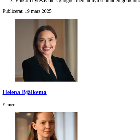
Villkora hyresavtalets giltighet med att hyresnämnden godkänn
Publicerat:
19 mars 2025
Helena Bjälkemo
Partner