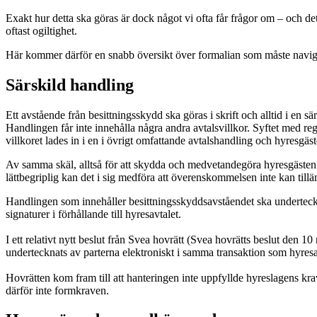
Exakt hur detta ska göras är dock något vi ofta får frågor om – och det
oftast ogiltighet.
Här kommer därför en snabb översikt över formalian som måste navige
Särskild handling
Ett avstående från besittningsskydd ska göras i skrift och alltid i en s
Handlingen får inte innehålla några andra avtalsvillkor. Syftet med r
villkoret lades in i en i övrigt omfattande avtalshandling och hyresgäste
Av samma skäl, alltså för att skydda och medvetandegöra hyresgästen, fi
lättbegriplig kan det i sig medföra att överenskommelsen inte kan till
Handlingen som innehåller besittningsskyddsavståendet ska underteckn
signaturer i förhållande till hyresavtalet.
I ett relativt nytt beslut från Svea hovrätt (Svea hovrätts beslut den 1
undertecknats av parterna elektroniskt i samma transaktion som hyresavt
Hovrätten kom fram till att hanteringen inte uppfyllde hyreslagens k
därför inte formkraven.