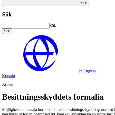
Sök
Sök
Sök
Sök
In English
Kontakt
Artikel
Besittningsskyddets formalia
Möjligheten att avtala bort det indirekta besittningsskyddet genom et
kan hyras ut för en begränsad tid, kanske i avvaktan på en större fasti