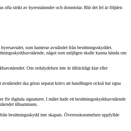
as ofta strikt av hyresnämnder och domstolar. Blir det fel är följden
va hyresavtalet, som hanterar avståndet från besittningsskyddet.
 besittningsskyddsavstående, något som möjligen skulle kunna hända om
savståendet. Om ordalydelsen inte är tillräckligt klar eller
 avståendet ska göras separat krävs att handlingen också har egna
er för digitala signaturer. I målet hade ett besittningsskyddsavstående
vståendet tillsammans.
e från besittningsskydd inte skapats. Överenskommelsen uppfyllde