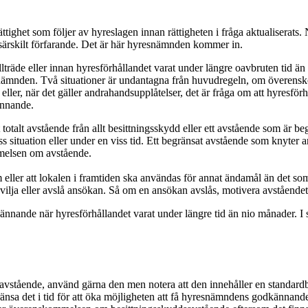
ättighet som följer av hyreslagen innan rättigheten i fråga aktualiserats.
t särskilt förfarande. Det är här hyresnämnden kommer in.
räde eller innan hyresförhållandet varat under längre oavbruten tid än
ämnden. Två situationer är undantagna från huvudregeln, om överenskom
eller, när det gäller andrahandsupplåtelser, det är fråga om att hyresfö
ännande.
lt avstående från allt besittningsskydd eller ett avstående som är begrä
s situation eller under en viss tid. Ett begränsat avstående som knyter an 
mmelsen om avstående.
 om eller att lokalen i framtiden ska användas för annat ändamål än det
evilja eller avslå ansökan. Så om en ansökan avslås, motivera avståendet
nande när hyresförhållandet varat under längre tid än nio månader. I s
avstående, använd gärna den men notera att den innehåller en standardbe
änsa det i tid för att öka möjligheten att få hyresnämndens godkännand