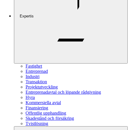
Expertis
Fastighet
Entreprenad
Industri
Transaktion
Projektutveckling
Entreprenadavtal och löpande rådgivning
Hyra
Kommersiella avtal
Finansiering
Offentlig upphandling
Skadestånd och försäkring
Tvistlösning