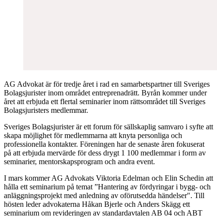
AG Advokat är för tredje året i rad en samarbetspartner till Sveriges
Bolagsjurister inom området entreprenadrätt. Byrån kommer under
året att erbjuda ett flertal seminarier inom rättsområdet till Sveriges
Bolagsjuristers medlemmar.
Sveriges Bolagsjurister är ett forum för sällskaplig samvaro i syfte att
skapa möjlighet för medlemmarna att knyta personliga och
professionella kontakter. Föreningen har de senaste åren fokuserat
på att erbjuda mervärde för dess drygt 1 100 medlemmar i form av
seminarier, mentorskapsprogram och andra event.
I mars kommer AG Advokats Viktoria Edelman och Elin Schedin att
hålla ett seminarium på temat ”Hantering av fördyringar i bygg- och
anläggningsprojekt med anledning av oförutsedda händelser". Till
hösten leder advokaterna Håkan Bjerle och Anders Skägg ett
seminarium om revideringen av standardavtalen AB 04 och ABT