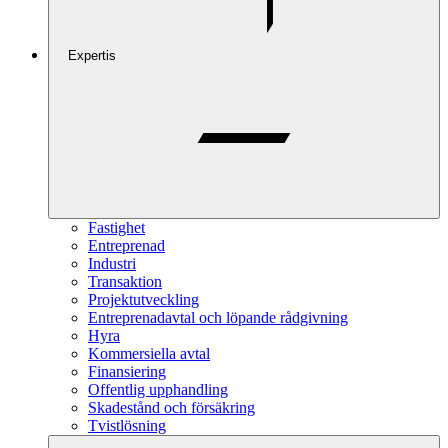
Expertis
Fastighet
Entreprenad
Industri
Transaktion
Projektutveckling
Entreprenadavtal och löpande rådgivning
Hyra
Kommersiella avtal
Finansiering
Offentlig upphandling
Skadestånd och försäkring
Tvistlösning