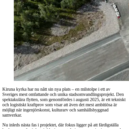
Kiruna kyrka har nu nått sin nya plats – en milstolpe i ett av
Sveriges mest omfattande och unika stadsomvandlingsprojekt. Den
spektakulära flytten, som genomfördes i augusti 2025, är ett tekniskt
och logistiskt kraftprov som visar att även det mest ambitiösa är
möjligt när ingenjörskonst, kulturarv och samhällsbyggnad
samverkar.
Nu inleds nästa fas i projektet, där fokus ligger på att färdigställa