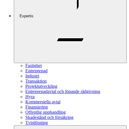
Expertis
Fastighet
Entreprenad
Industri
Transaktion
Projektutveckling
Entreprenadavtal och löpande rådgivning
Hyra
Kommersiella avtal
Finansiering
Offentlig upphandling
Skadestånd och försäkring
Tvistlösning