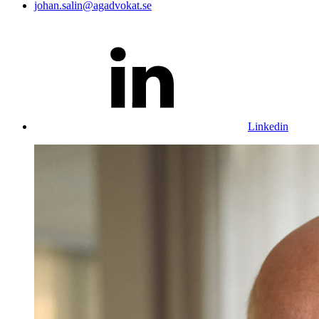
johan.salin@agadvokat.se
Linkedin